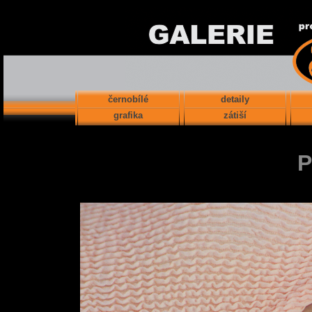
černobílé
detaily
grafika
zátiší
P