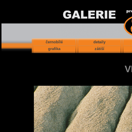
černobílé
detaily
grafika
zátiší
V