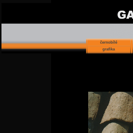
černobílé
grafika