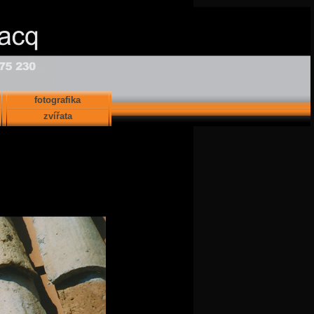
fotografika
zvířata