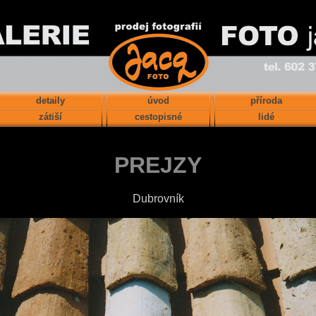
detaily
úvod
příroda
zátiší
cestopisné
lidé
PREJZY
Dubrovník